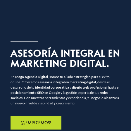
ASESORÍA INTEGRAL EN
MARKETING DIGITAL.
En
Mago Agencia Digital
, somos tu aliado estratégico para el éxito
online. Ofrecemos
asesoría integral
en
marketing digital
, desde el
desarrollo de tu
identidad corporativa
y
diseño web profesional
hasta el
posicionamiento SEO en Google
y la gestión experta de tus
redes
sociales
. Con nuestras herramientas y experiencia, tu negocio alcanzará
un nuevo nivel de visibilidad y crecimiento.
¡EMPECEMOS!